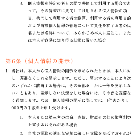
3.
個人情報を特定の者との間で共同して利用する場合であ
って，その旨並びに共同して利用される個人情報の項
目，共同して利用する者の範囲，利用する者の利用目的
および当該個人情報の管理について責任を有する者の氏
名または名称について，あらかじめ本人に通知し，また
は本人が容易に知り得る状態に置いた場合
第6条（個人情報の開示）
1.
当社は，本人から個人情報の開示を求められたときは，本人に対
し，遅滞なくこれを開示します。ただし，開示することにより次
のいずれかに該当する場合は，その全部ま たは一部を開示しな
いこともあり，開示しない決定をした場合には，その旨を遅滞な
く通知します。なお，個人情報の開示に際しては，1件あたり1，
000円の手数料を申し受けます。
1.
本人または第三者の生命，身体，財産その他の権利利益
を害するおそれがある場合
2.
当社の業務の適正な実施に著しい支障を及ぼすおそれが