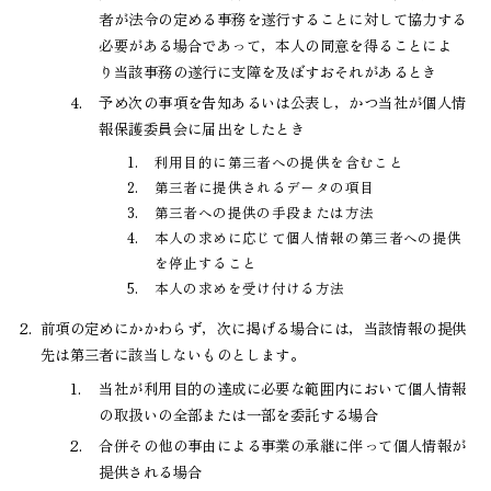
者が法令の定める事務を遂行することに対して協力する
必要がある場合であって，本人の同意を得ることによ
り当該事務の遂行に支障を及ぼすおそれがあるとき
4.
予め次の事項を告知あるいは公表し，かつ当社が個人情
報保護委員会に届出をしたとき
1.
利用目的に第三者への提供を含むこと
2.
第三者に提供されるデータの項目
3.
第三者への提供の手段または方法
4.
本人の求めに応じて個人情報の第三者への提供
を停止すること
5.
本人の求めを受け付ける方法
2.
前項の定めにかかわらず，次に掲げる場合には，当該情報の提供
先は第三者に該当しないものとします。
1.
当社が利用目的の達成に必要な範囲内において個人情報
の取扱いの全部または一部を委託する場合
2.
合併その他の事由による事業の承継に伴って個人情報が
提供される場合